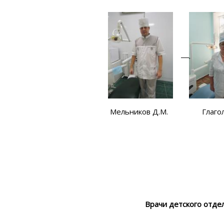
ников Д.М. Глагольева Н.И.
Врачи детского отде