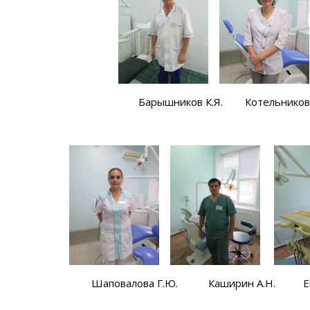
шников К.Я. Котельникова И.В
алова Г.Ю. Каширин А.Н. Евтушенк