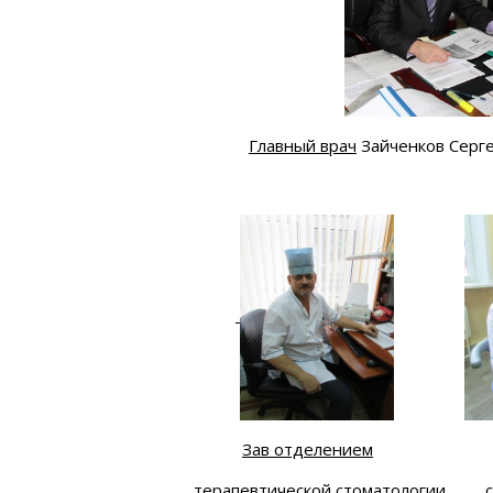
Главный врач
Зайченков Серг
Зав отделением
терапевтической стоматологии
с