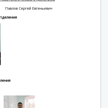
лов Сергей Евгеньевич
отделения
еления