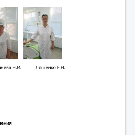
 Лященко Е.Н.
ления