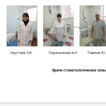
ва З.Я. Перескокова А.Н. Павлов Ю.В. В
Врачи стоматологических сель