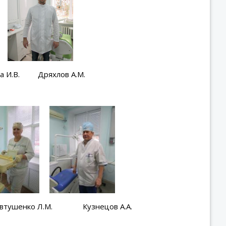
. Дряхлов А.М.
о Л.М. Кузнецов А.А.