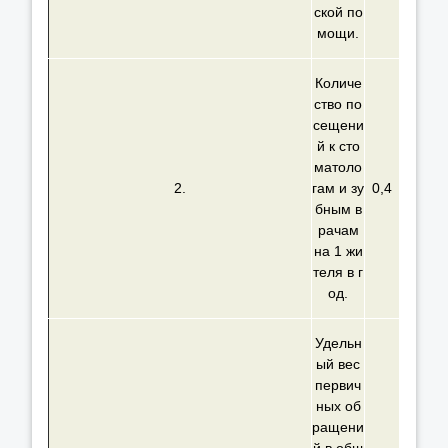
ской по
мощи.
Количе
ство по
сещени
й к сто
матоло
2.
гам и зу
0,4
бным в
рачам
на 1 жи
теля в г
од.
Удельн
ый вес
первич
ных об
ращени
й в общ