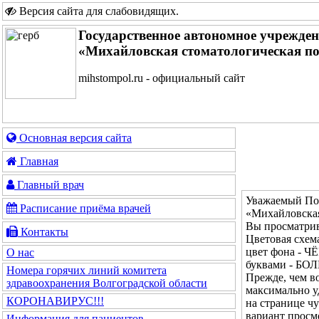
Версия сайта для слабовидящих
.
Государственное автономное учрежде
«Михайловская стоматологическая п
mihstompol.ru - официальный сайт
Основная версия сайта
Главная
Главный врач
Уважаемый Пос
Расписание приёма врачей
«Михайловская
Вы просматрив
Контакты
Цветовая сх
цвет фона - Ч
О нас
буквами - Б
Номера горячих линий комитета
Прежде, чем во
здравоохранения Волгоградской области
максимально у
КОРОНАВИРУС!!!
на странице ч
вариант просм
Информация для пациентов