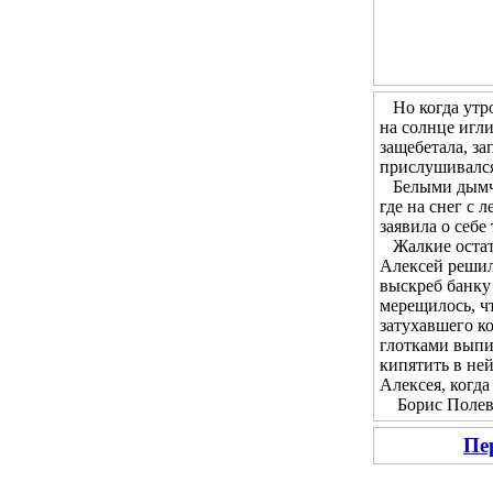
Но когда утром
на солнце игл
защебетала, за
прислушивался 
Белыми дымчат
где на снег с 
заявила о себе
Жалкие остатк
Алексей решил 
выскреб банку 
мерещилось, чт
затухавшего ко
глотками выпи
кипятить в не
Алексея, когда
Борис Полевой
Пе