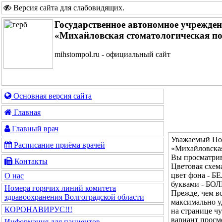
Версия сайта для слабовидящих
.
Государственное автономное учрежде
«Михайловская стоматологическая п
mihstompol.ru - официальный сайт
Основная версия сайта
Главная
Главный врач
Уважаемый Пос
Расписание приёма врачей
«Михайловская
Вы просматрив
Контакты
Цветовая сх
цвет фона - Б
О нас
буквами - Б
Номера горячих линий комитета
Прежде, чем во
здравоохранения Волгоградской области
максимально у
КОРОНАВИРУС!!!
на странице ч
вариант просм
Информация для пациентов