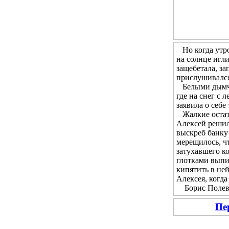
Но когда утром
на солнце игл
защебетала, за
прислушивался 
Белыми дымчат
где на снег с 
заявила о себе
Жалкие остатк
Алексей решил 
выскреб банку 
мерещилось, чт
затухавшего ко
глотками выпи
кипятить в не
Алексея, когда
Борис Полевой
Пе