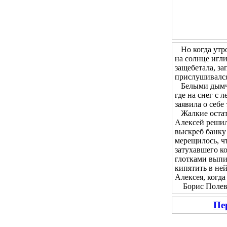
Но когда утром
на солнце игл
защебетала, за
прислушивался 
Белыми дымчат
где на снег с 
заявила о себе
Жалкие остатк
Алексей решил 
выскреб банку 
мерещилось, чт
затухавшего ко
глотками выпи
кипятить в не
Алексея, когда
Борис Полевой
Пе