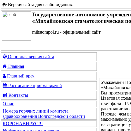
Версия сайта для слабовидящих
.
Государственное автономное учрежде
«Михайловская стоматологическая п
mihstompol.ru - официальный сайт
Основная версия сайта
Главная
Главный врач
Уважаемый Пос
Расписание приёма врачей
«Михайловская
Вы просматрив
Контакты
Цветовая с
цвет фона - 
О нас
расстояние м
Номера горячих линий комитета
Прежде, чем во
здравоохранения Волгоградской области
максимально у
КОРОНАВИРУС!!!
на странице ч
вариант просм
Информация для пациентов