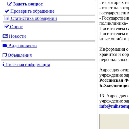
- из которых 
Задать вопрос
- ответ на кот
Проверить обращение
государственн
- Государстве
Статистика обращений
поликлиника» 
Опрос
Посетителем с
Посетителем в
Новости
иные ошибки р
Видеоновости
Информация о 
хранится и об
Объявления
персональных 
Полезная информация
Адрес для отп
учреждение зд
Российская Фе
Б.Хмельницког
13. Адрес для
учреждение зд
info@mihstomp