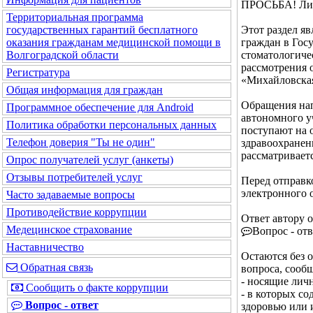
ПРОСЬБА! Лич
Территориальная программа
Этот раздел я
государственных гарантий бесплатного
граждан в Гос
оказания гражданам медицинской помощи в
стоматологиче
Волгоградской области
рассмотрения 
Регистратура
«Михайловская
Общая информация для граждан
Обращения нап
Программное обеспечение для Android
автономного у
Политика обработки персональных данных
поступают на 
Телефон доверия "Ты не один"
здравоохранен
рассматривает
Опрос получателей услуг (анкеты)
Отзывы потребителей услуг
Перед отправк
электронного 
Часто задаваемые вопросы
Противодействие коррупции
Ответ автору 
Медецинское страхование
Вопрос - отв
Наставничество
Остаются без 
Обратная связь
вопроса, соо
- носящие лич
Сообщить о факте коррупции
- в которых с
Вопрос - ответ
здоровью или 