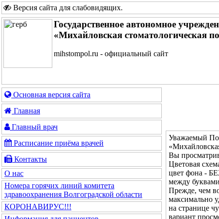
Версия сайта для слабовидящих
.
Государственное автономное учрежде
«Михайловская стоматологическая п
mihstompol.ru - официальный сайт
Основная версия сайта
Главная
Главный врач
Уважаемый Пос
Расписание приёма врачей
«Михайловская
Вы просматрив
Контакты
Цветовая с
цвет фона - 
О нас
между буквам
Номера горячих линий комитета
Прежде, чем во
здравоохранения Волгоградской области
максимально у
КОРОНАВИРУС!!!
на странице ч
вариант просм
Информация для пациентов