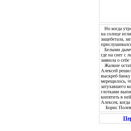
Но когда утром
на солнце игл
защебетала, за
прислушивался 
Белыми дымчат
где на снег с 
заявила о себе
Жалкие остатк
Алексей решил 
выскреб банку 
мерещилось, чт
затухавшего ко
глотками выпи
кипятить в не
Алексея, когда
Борис Полевой
Пе