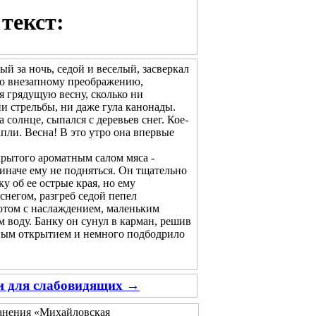
текст:
ый за ночь, седой и веселый, засверкал
его внезапному преображению,
ая грядущую весну, сколько ни
и стрельбы, ни даже гула канонады.
олнце, сыпался с деревьев снег. Кое-
апли. Весна! В это утро она впервые
рытого ароматным салом мяса -
 иначе ему не подняться. Он тщательно
у об ее острые края, но ему
снегом, разгреб седой пепел
потом с наслаждением, маленьким
 воду. Банку он сунул в карман, решив
тным открытием и немного подбодрило
ии для слабовидящих →
ранения «Михайловская