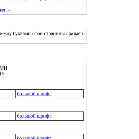
щих →
.
между буквами / фон страницы / размер
АМИ
У:
большой шрифт
большой шрифт
большой шрифт