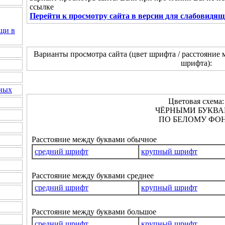
ссылке
Перейти к просмотру сайта в версии для слабовидя
щи в
Варианты просмотра сайта (цвет шрифта / расстояние 
шрифта):
нных
Цветовая схема:
ЧЁРНЫМИ БУКВ
ПО БЕЛОМУ ФОН
Расстояние между буквами обычное
средний шрифт
крупный шрифт
Расстояние между буквами среднее
средний шрифт
крупный шрифт
Расстояние между буквами большое
средний шрифт
крупный шрифт