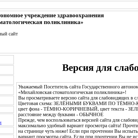
тономное учреждение здравоохранения
матологическая поликлиника»
ный сайт
Версия для слаб
Уважаемый Посетитель сайта Государственного автоно
«Михайловская стоматологическая поликлиника»!
Вы просматриваете версию сайта для слабовидящих в с
Цветовая схема: ЗЕЛЁНЫМИ БУКВАМИ ПО ТЁМН
цвет фона - ТЁМНО-КОРИЧНЕВЫЙ, цвет текста - ЗЕ
расстояние между буквами - ОБЫЧНОЕ
Прежде, чем воспользоваться версией сайта для слабови
и
максимально удобный вариант просмотра сайта! Прочт
на странице чуть ниже! Если при прочтении Вы испыты
вариант просмотра сайта. Если при прочтении Вы не и