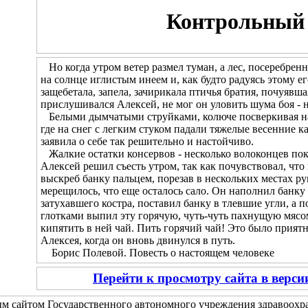
Контрольный 
Но когда утром ветер размел туман, а лес, посеребренн
на солнце иглистым инеем и, как будто радуясь этому 
защебетала, запела, зачирикала птичья братия, почуявш
прислушивался Алексей, не мог он уловить шума боя - н
Белыми дымчатыми струйками, колюче посверкивая на с
где на снег с легким стуком падали тяжелые весенние к
заявила о себе так решительно и настойчиво.
Жалкие остатки консервов - несколько волоконцев пок
Алексей решил съесть утром, так как почувствовал, что
выскреб банку пальцем, порезав в нескольких местах рук
мерещилось, что еще осталось сало. Он наполнил банку 
затухавшего костра, поставил банку в тлевшие угли, а 
глотками выпил эту горячую, чуть-чуть пахнущую мясом
кипятить в ней чай. Пить горячий чай! Это было прия
Алексея, когда он вновь двинулся в путь.
Борис Полевой. Повесть о настоящем человеке
Перейти к просмотру сайта в верс
м сайтом Государственного автономного учреждения здравоох