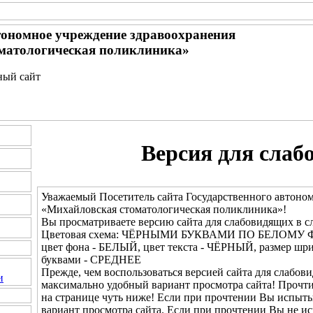
тономное учреждение здравоохранения
матологическая поликлиника»
ный сайт
Версия для слаб
Уважаемый Посетитель сайта Государственного автоно
«Михайловская стоматологическая поликлиника»!
Вы просматриваете версию сайта для слабовидящих в с
Цветовая схема: ЧЁРНЫМИ БУКВАМИ ПО БЕЛОМУ 
цвет фона - БЕЛЫЙ, цвет текста - ЧЁРНЫЙ, размер ш
буквами - СРЕДНЕЕ
Прежде, чем воспользоваться версией сайта для слабови
и
максимально удобный вариант просмотра сайта! Прочт
на странице чуть ниже! Если при прочтении Вы испыты
вариант просмотра сайта. Если при прочтении Вы не и