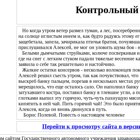
Контрольный 
Но когда утром ветер размел туман, а лес, посеребренн
на солнце иглистым инеем и, как будто радуясь этому 
защебетала, запела, зачирикала птичья братия, почуявш
прислушивался Алексей, не мог он уловить шума боя - н
Белыми дымчатыми струйками, колюче посверкивая на с
где на снег с легким стуком падали тяжелые весенние к
заявила о себе так решительно и настойчиво.
Жалкие остатки консервов - несколько волоконцев пок
Алексей решил съесть утром, так как почувствовал, что
выскреб банку пальцем, порезав в нескольких местах рук
мерещилось, что еще осталось сало. Он наполнил банку 
затухавшего костра, поставил банку в тлевшие угли, а 
глотками выпил эту горячую, чуть-чуть пахнущую мясом
кипятить в ней чай. Пить горячий чай! Это было прия
Алексея, когда он вновь двинулся в путь.
Борис Полевой. Повесть о настоящем человеке
Перейти к просмотру сайта в верс
м сайтом Государственного автономного учреждения здравоох