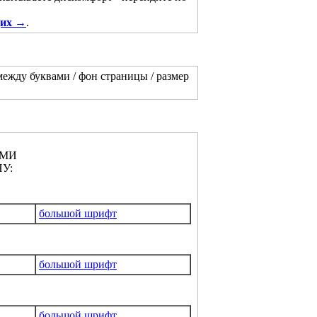
щих →
.
между буквами / фон страницы / размер
АМИ
У:
большой шрифт
большой шрифт
большой шрифт