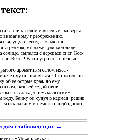
текст:
ый за ночь, седой и веселый, засверкал
его внезапному преображению,
ая грядущую весну, сколько ни
и стрельбы, ни даже гула канонады.
олнце, сыпался с деревьев снег. Кое-
апли. Весна! В это утро она впервые
рытого ароматным салом мяса -
 иначе ему не подняться. Он тщательно
у об ее острые края, но ему
снегом, разгреб седой пепел
потом с наслаждением, маленьким
 воду. Банку он сунул в карман, решив
тным открытием и немного подбодрило
ии для слабовидящих →
ранения «Михайловская