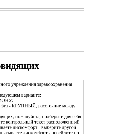
овидящих
много учреждения здравоохранения
ледующем варианте:
ФОНУ:
рифта - КРУПНЫЙ, расстояние между
дящих, пожалуйста, подберите для себя
ите контрольный текст расположенный
ваете дискомфорт - выберите другой
спытываете дискомфорт - перейдите по