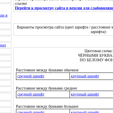
ссылке
Перейти к просмотру сайта в версии для слабовидя
щи в
Варианты просмотра сайта (цвет шрифта / расстояние 
шрифта):
нных
Цветовая схема:
ЧЁРНЫМИ БУКВ
ПО БЕЛОМУ ФОН
Расстояние между буквами обычное
средний шрифт
крупный шрифт
Расстояние между буквами среднее
средний шрифт
крупный шрифт
Расстояние между буквами большое
средний шрифт
крупный шрифт