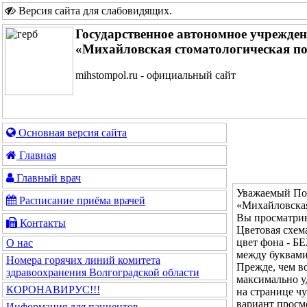
Версия сайта для слабовидящих
.
Государственное автономное учрежде
«Михайловская стоматологическая п
mihstompol.ru - официальный сайт
Основная версия сайта
Главная
Главный врач
Уважаемый Пос
Расписание приёма врачей
«Михайловская
Вы просматрив
Контакты
Цветовая с
цвет фона - 
О нас
между буквам
Номера горячих линий комитета
Прежде, чем во
здравоохранения Волгоградской области
максимально у
КОРОНАВИРУС!!!
на странице ч
вариант просм
Информация для пациентов