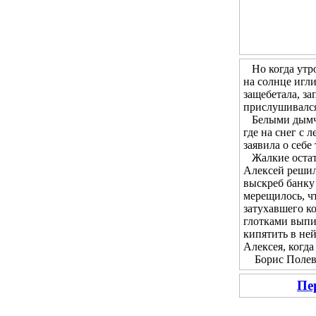
Но когда утром
на солнце игл
защебетала, за
прислушивался 
Белыми дымчат
где на снег с 
заявила о себе
Жалкие остатк
Алексей решил 
выскреб банку 
мерещилось, чт
затухавшего ко
глотками выпи
кипятить в не
Алексея, когда
Борис Полевой
Пе