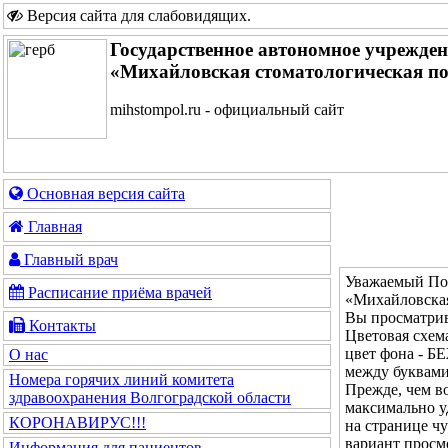
Версия сайта для слабовидящих
.
Государственное автономное учрежде
«Михайловская стоматологическая п
mihstompol.ru - официальный сайт
Основная версия сайта
Главная
Главный врач
Уважаемый Пос
Расписание приёма врачей
«Михайловская
Вы просматрив
Контакты
Цветовая с
цвет фона - 
О нас
между буквам
Номера горячих линий комитета
Прежде, чем во
здравоохранения Волгоградской области
максимально у
КОРОНАВИРУС!!!
на странице ч
вариант просм
Информация для пациентов