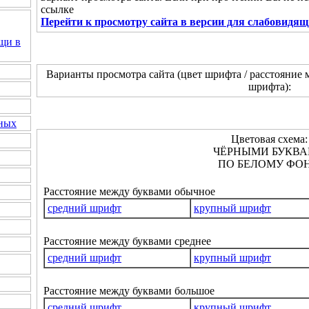
ссылке
Перейти к просмотру сайта в версии для слабовидя
щи в
Варианты просмотра сайта (цвет шрифта / расстояние 
шрифта):
нных
Цветовая схема:
ЧЁРНЫМИ БУКВ
ПО БЕЛОМУ ФОН
Расстояние между буквами обычное
средний шрифт
крупный шрифт
Расстояние между буквами среднее
средний шрифт
крупный шрифт
Расстояние между буквами большое
средний шрифт
крупный шрифт