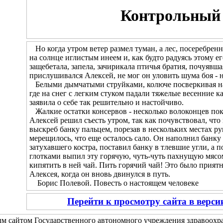
Контрольный 
Но когда утром ветер размел туман, а лес, посеребренн
на солнце иглистым инеем и, как будто радуясь этому 
защебетала, запела, зачирикала птичья братия, почуявш
прислушивался Алексей, не мог он уловить шума боя - н
Белыми дымчатыми струйками, колюче посверкивая на с
где на снег с легким стуком падали тяжелые весенние к
заявила о себе так решительно и настойчиво.
Жалкие остатки консервов - несколько волоконцев пок
Алексей решил съесть утром, так как почувствовал, что
выскреб банку пальцем, порезав в нескольких местах рук
мерещилось, что еще осталось сало. Он наполнил банку 
затухавшего костра, поставил банку в тлевшие угли, а 
глотками выпил эту горячую, чуть-чуть пахнущую мясом
кипятить в ней чай. Пить горячий чай! Это было прия
Алексея, когда он вновь двинулся в путь.
Борис Полевой. Повесть о настоящем человеке
Перейти к просмотру сайта в верс
м сайтом Государственного автономного учреждения здравоох