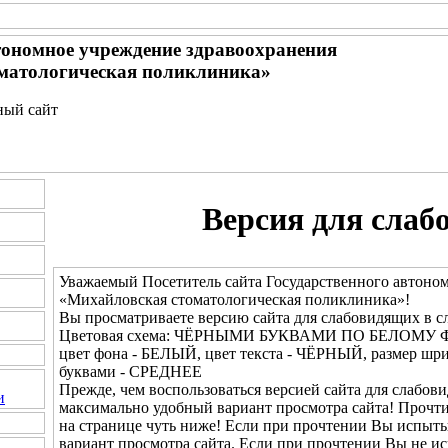
тономное учреждение здравоохранения
матологическая поликлиника»
ный сайт
Версия для слаб
Уважаемый Посетитель сайта Государственного автоно
«Михайловская стоматологическая поликлиника»!
Вы просматриваете версию сайта для слабовидящих в с
Цветовая схема: ЧЁРНЫМИ БУКВАМИ ПО БЕЛОМУ 
цвет фона - БЕЛЫЙ, цвет текста - ЧЁРНЫЙ, размер шр
буквами - СРЕДНЕЕ
Прежде, чем воспользоваться версией сайта для слабови
и
максимально удобный вариант просмотра сайта! Прочт
на странице чуть ниже! Если при прочтении Вы испыты
вариант просмотра сайта. Если при прочтении Вы не и