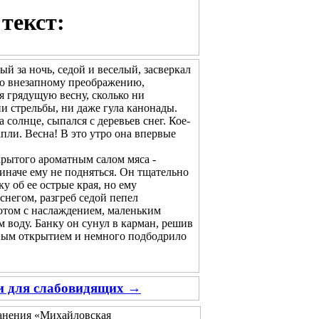
текст:
ый за ночь, седой и веселый, засверкал
его внезапному преображению,
ая грядущую весну, сколько ни
и стрельбы, ни даже гула канонады.
олнце, сыпался с деревьев снег. Кое-
апли. Весна! В это утро она впервые
рытого ароматным салом мяса -
 иначе ему не подняться. Он тщательно
у об ее острые края, но ему
снегом, разгреб седой пепел
потом с наслаждением, маленьким
 воду. Банку он сунул в карман, решив
тным открытием и немного подбодрило
ии для слабовидящих →
ранения «Михайловская