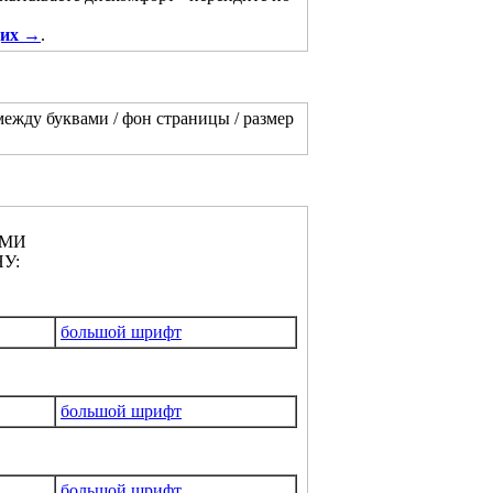
щих →
.
между буквами / фон страницы / размер
АМИ
У:
большой шрифт
большой шрифт
большой шрифт