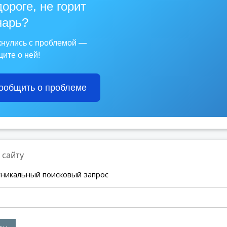
дороге, не горит
арь?
кнулись с проблемой —
ите о ней!
ообщить о проблеме
 сайту
уникальный поисковый запрос