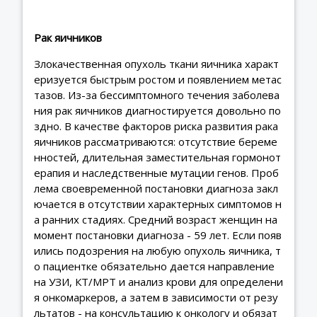
Рак яичников
Злокачественная опухоль ткани яичника характ
еризуется быстрым ростом и появлением метас
тазов. Из-за бессимптомного течения заболева
ния рак яичников диагностируется довольно по
здно. В качестве факторов риска развития рака
яичников рассматриваются: отсутствие береме
нностей, длительная заместительная гормонот
ерапия и наследственные мутации генов. Проб
лема своевременной постановки диагноза закл
ючается в отсутствии характерных симптомов н
а ранних стадиях. Средний возраст женщин на
момент постановки диагноза - 59 лет. Если появ
ились подозрения на любую опухоль яичника, т
о пациентке обязательно дается направление
на УЗИ, КТ/МРТ и анализ крови для определени
я онкомаркеров, а затем в зависимости от резу
льтатов - на консультацию к онкологу и обязат