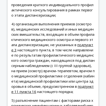
проведения краткого индивидуального профил
актического консультирования в рамках первог
о этапа диспансеризации;
4) организация выполнения приемов (осмотро
в), медицинских исследований и иных медицин
ских вмешательств, входящих в объем профила
ктического медицинского осмотра и первого эт
апа диспансеризации, не указанных в
подпункт
е 3
настоящего пункта, в том числе направлени
е по результатам профилактического медицинс
кого осмотра граждан, находящихся под диспан
серным наблюдением (с III группой здоровья),
на прием (осмотр) врачом-терапевтом, врачом п
о медицинской профилактике отделения (кабин
ета) медицинской профилактики или центра зд
оровья в объеме, предусмотренном в
подпункт
е 11 пункта 16
настоящего порядка;
5) разъяснение пациентам с факторами риска х
ронических неинфекционных заболеваний мер