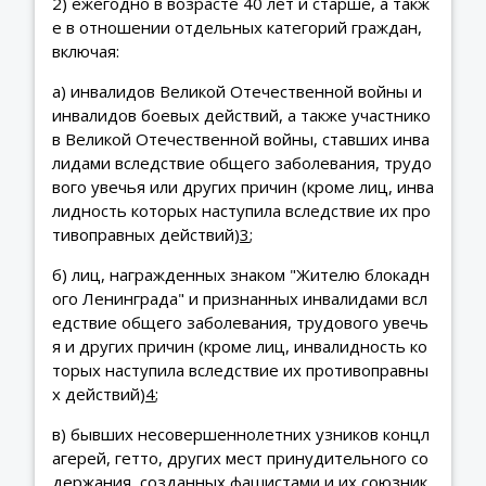
2) ежегодно в возрасте 40 лет и старше, а такж
е в отношении отдельных категорий граждан,
включая:
а) инвалидов Великой Отечественной войны и
инвалидов боевых действий, а также участнико
в Великой Отечественной войны, ставших инва
лидами вследствие общего заболевания, трудо
вого увечья или других причин (кроме лиц, инва
лидность которых наступила вследствие их про
тивоправных действий)
3
;
б) лиц, награжденных знаком "Жителю блокадн
ого Ленинграда" и признанных инвалидами всл
едствие общего заболевания, трудового увечь
я и других причин (кроме лиц, инвалидность ко
торых наступила вследствие их противоправны
х действий)
4
;
в) бывших несовершеннолетних узников концл
агерей, гетто, других мест принудительного со
держания, созданных фашистами и их союзник