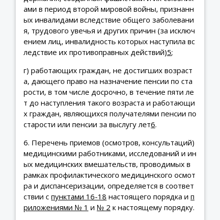
ами в период второй мировой войны, признанн
ых инвалидами вследствие общего заболевани
я, трудового увечья и других причин (за исключ
ением лиц, инвалидность которых наступила вс
ледствие их противоправных действий)
5
;
г) работающих граждан, не достигших возраст
а, дающего право на назначение пенсии по ста
рости, в том числе досрочно, в течение пяти ле
т до наступления такого возраста и работающи
х граждан, являющихся получателями пенсии по
старости или пенсии за выслугу лет
6
.
6. Перечень приемов (осмотров, консультаций)
медицинскими работниками, исследований и ин
ых медицинских вмешательств, проводимых в
рамках профилактического медицинского осмот
ра и диспансеризации, определяется в соответ
ствии с
пунктами 16-18
настоящего порядка и
п
риложениями № 1
и
№ 2
к настоящему порядку.