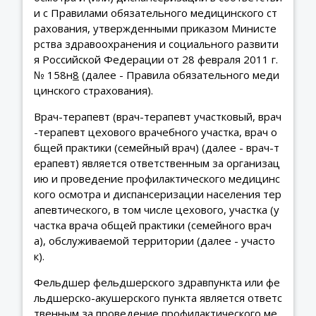
и с Правилами обязательного медицинского ст
рахования, утвержденными приказом Министе
рства здравоохранения и социального развити
я Российской Федерации от 28 февраля 2011 г.
№ 158н
8
(далее - Правила обязательного меди
цинского страхования).
Врач-терапевт (врач-терапевт участковый, врач
-терапевт цехового врачебного участка, врач о
бщей практики (семейный врач) (далее - врач-т
ерапевт) является ответственным за организац
ию и проведение профилактического медицинс
кого осмотра и диспансеризации населения тер
апевтического, в том числе цехового, участка (у
частка врача общей практики (семейного врач
а), обслуживаемой территории (далее - участо
к).
Фельдшер фельдшерского здравпункта или фе
льдшерско-акушерского пункта является ответс
твенным за проведение профилактического ме