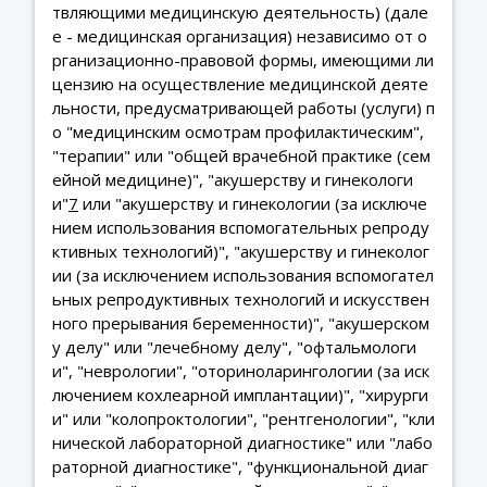
твляющими медицинскую деятельность) (дале
е - медицинская организация) независимо от о
рганизационно-правовой формы, имеющими ли
цензию на осуществление медицинской деяте
льности, предусматривающей работы (услуги) п
о "медицинским осмотрам профилактическим",
"терапии" или "общей врачебной практике (сем
ейной медицине)", "акушерству и гинекологи
и"
7
или "акушерству и гинекологии (за исключе
нием использования вспомогательных репроду
ктивных технологий)", "акушерству и гинеколог
ии (за исключением использования вспомогател
ьных репродуктивных технологий и искусствен
ного прерывания беременности)", "акушерском
у делу" или "лечебному делу", "офтальмологи
и", "неврологии", "оториноларингологии (за иск
лючением кохлеарной имплантации)", "хирурги
и" или "колопроктологии", "рентгенологии", "кли
нической лабораторной диагностике" или "лабо
раторной диагностике", "функциональной диаг