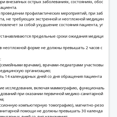
и внезапных острых заболеваниях, состояниях, обос
пациента.
проведении профилактических мероприятий, при заб
нта, не требующих экстренной и неотложной медицин
 повлечет за собой ухудшение состояния пациента, уг
устанавливаются предельные сроки ожидания медици
 в неотложной форме не должны превышать 2 часов с
:
 (семейными врачами), врачами-педиатрами участковы
медицинскую организацию;
ть 14 календарных дней со дня обращения пациента
кие исследования, включая маммографию, функциональ
ледований при оказании первичной медико-санитарной
я;
ссионную компьютерную томографию), магнитно-резо
санитарной помощи не должны превышать 30 календа
лендарных дней со дня назначения;