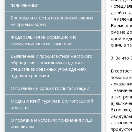
поликлиника"
- специа
дней со д
Вопросы и ответы по вопросам записи 
14 календ
на приём к врачу
Время до
рме не д
Федеральная информационно 
орой мед
коммуникационная кампания
ения, а т
Выявление и профилактика жестокого 
3. За что
обращения с пожилыми людьми в 
специализированных учреждениях 
В соотве
здравоохранения
помощи в
- оказани
О правилах и сроках госпитализации
- назначе
в экстре
Медицинский туризм в Волгоградской 
а) включ
области
б) не вх
ивидуаль
О порядке и условиях признания лица 
- назначе
инвалидом
продукто