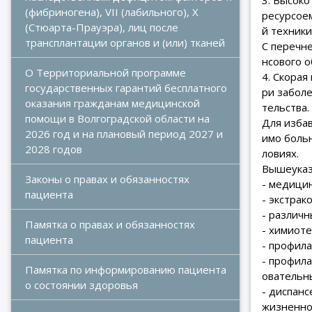
(фибриногена), VII (лабильного), X 
ресурсое
(Стюарта-Прауэра), лиц после 
й техники
трансплантации органов и (или) тканей
С перечн
нсового 
О Территориальной программе 
4. Скора
государственных гарантий бесплатного 
ри заболе
оказания гражданам медицинской 
тельства
помощи в Волгоградской области на 
Для избав
2026 год и на плановый период 2027 и 
имо боль
2028 годов
ловиях.
Вышеуказ
Законы о правах и обязанностях 
- медици
пациента
- экстрак
- различн
Памятка о правах и обязанностях 
- химиоте
пациента
- профила
- профил
Памятка по информированию пациента 
овательны
о состоянии здоровья
- диспан
жизненной