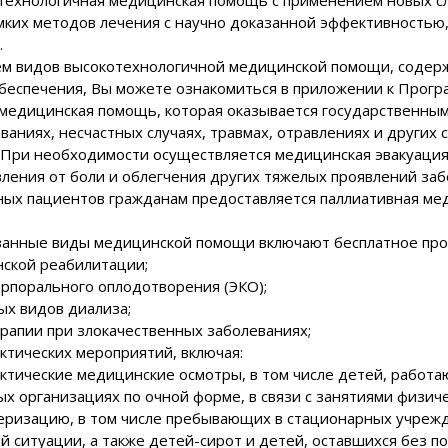
мких методов лечения с научно доказанной эффективностью,
.
ем видов высокотехнологичной медицинской помощи, содерж
обеспечения, Вы можете ознакомиться в приложении к Прогр
я медицинская помощь, которая оказывается государственн
ваниях, несчастных случаях, травмах, отравлениях и други
. При необходимости осуществляется медицинская эвакуация
ления от боли и облегчения других тяжелых проявлений заб
ных пациентов гражданам предоставляется паллиативная ме
анные виды медицинской помощи включают бесплатное про
нской реабилитации;
орпорального оплодотворения (ЭКО);
ых видов диализа;
рапии при злокачественных заболеваниях;
ктических мероприятий, включая:
актические медицинские осмотры, в том числе детей, работ
х организациях по очной форме, в связи с занятиями физиче
серизацию, в том числе пребывающих в стационарных учрежд
 ситуации, а также детей-сирот и детей, оставшихся без п