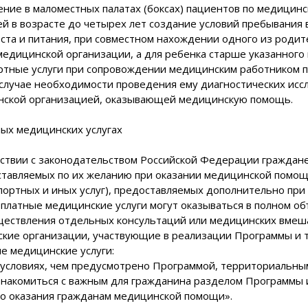
ние в маломестных палатах (боксах) пациентов по медицинс
ей в возрасте до четырех лет создание условий пребывания 
ста и питания, при совместном нахождении одного из родите
медицинской организации, а для ребенка старше указанного 
ортные услуги при сопровождении медицинским работником п
в случае необходимости проведения ему диагностических ис
нской организацией, оказывающей медицинскую помощь.
ных медицинских услугах
тствии с законодательством Российской Федерации граждане
ставляемых по их желанию при оказании медицинской помощи
спортных и иных услуг), предоставляемых дополнительно пр
 платные медицинские услуги могут оказываться в полном о
ществления отдельных консультаций или медицинских вмеша
кие организации, участвующие в реализации Программы и т
е медицинские услуги:
х условиях, чем предусмотрено Программой, территориальны
знакомиться с важным для гражданина разделом Программы и
го оказания гражданам медицинской помощи».