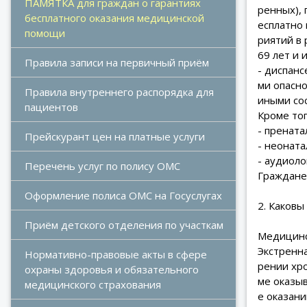
ПАМЯТКА для граждан о гарантиях 
ренных),
бесплатного оказания медицинской 
есплатно
помощи
риятий в 
69 лет и 
Правила записи на первичный приём
- диспан
ми опасн
Правила внутреннего распорядка для 
иными со
пациентов
Кроме то
- пренат
Прейскурант цен на платные услуги
- неонат
- аудиоло
Перечень услуг по полису ОМС
Граждане
Оформление полиса ОМС на Госуслугах
2. Каков
Приём детского отделения по участкам
Медицинс
Экстренн
Нормативно-правовые акты в сфере 
рении хр
охраны здоровья и обязательного 
ме оказы
медицинского страхования
е оказани