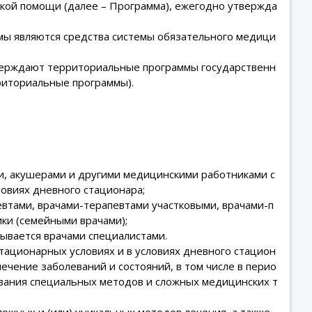
кой помощи (далее – Программа), ежегодно утвержда
ы являются средства системы обязательного медици
верждают территориальные программы государственн
риториальные программы).
, акушерами и другими медицинскими работниками с
овиях дневного стационара;
евтами, врачами-терапевтами участковыми, врачами-п
ки (семейными врачами);
ывается врачами специалистами.
тационарных условиях и в условиях дневного стацион
лечение заболеваний и состояний, в том числе в перио
вания специальных методов и сложных медицинских т
ожных и (или) уникальных методов лечения, а также