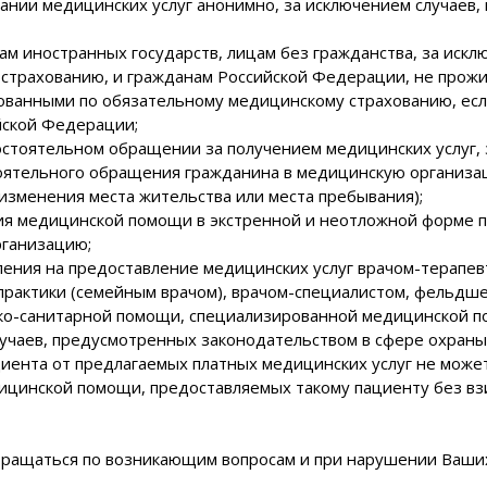
зании медицинских услуг анонимно, за исключением случаев
ам иностранных государств, лицам без гражданства, за иск
 страхованию, и гражданам Российской Федерации, не прож
хованными по обязательному медицинскому страхованию, е
йской Федерации;
остоятельном обращении за получением медицинских услуг, 
оятельного обращения гражданина в медицинскую организаци
изменения места жительства или места пребывания);
ния медицинской помощи в экстренной и неотложной форме 
рганизацию;
ления на предоставление медицинских услуг врачом-терапев
практики (семейным врачом), врачом-специалистом, фельдш
о-санитарной помощи, специализированной медицинской по
лучаев, предусмотренных законодательством в сфере охраны
циента от предлагаемых платных медицинских услуг не мож
ицинской помощи, предоставляемых такому пациенту без вз
обращаться по возникающим вопросам и при нарушении Ваши