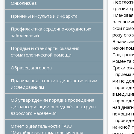
Неотложн
Онколикбез
трении х
Плановая
Причины инсульта и инфаркта
олевания
ской помо
Профилактика сердечно-сосудистых 
розу его 
заболеваний
В зависи
нской по
Порядки и стандарты оказания 
Так, сро
стоматологической помощи
момента 
Сроки ож
Образец договора
- приема
Правила подготовки к диагностическим 
ми не до
исследованиям
- провед
в медици
Об утверждении порядка проведения 
- провед
диспансеризации определённых групп 
ная диаг
взрослого населения
помощи н
- провед
Отчёт о деятельности ГАУЗ 
нансной 
"Михайлоская стоматологическая 
рных дней