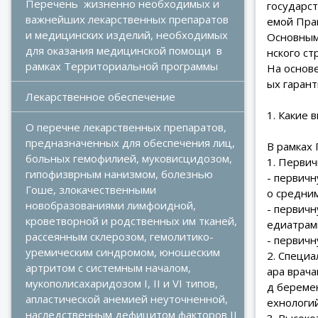
Перечень  жизненно необходимых и 
государс
важнейших лекарственных препаратов  
емой Пра
и медицинских изделий, необходимых 
Основным
для оказания медицинской помощи  в 
нского ст
рамках Территориальной программы
На основ
ых гаран
Лекарственное обеспечение
1. Какие
О перечне лекарственных препаратов, 
предназначенных для обеспечения лиц, 
В рамках
больных гемофилией, муковисцидозом, 
1. Перви
гипофизврным нанизмом, болезнью 
- первич
Гоше, злокачественными 
о средним
новобразованиями лимфоидной, 
- первич
кроветворной и родственных им тканей, 
едиатрам
рассеянным склерозом, гемолитико-
- первич
уремическим синдромом, юношеским 
2. Специа
артритом с системным началом, 
ара врача
мукополисахаридозом I, II и VI типов, 
д береме
апластической анемией неуточненной, 
ехнологий
наследственным дефицитом факторов II 
3. Высок