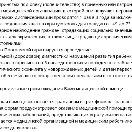
 принятых под опеку (попечительство) в приемную или патр
 в медицинской организации, в которой они получают перв
рамках диспансеризации проводятся 1 раз в 3 года за искл
исследования кала на скрытую кровь для граждан от 49 до 73 
серное наблюдение граждан, страдающих социально значим
ость для окружающих, а также лиц, страдающих хронически
стояниями.
го Программой гарантируется проведение:
альной (дородовой) диагностики нарушений развития ребен
ального скрининга на 5 наследственных и врожденных забол
гического скрининга у новорожденных детей и детей первог
 обеспечиваются лекарственными препаратами в соответств
ы предельные сроки ожидания Вами медицинской помощи
кая помощь оказывается гражданам в трех формах – планова
ая форма предусматривает оказание медицинской помощи при
онических заболеваний, представляющих угрозу жизни паци
вается медицинской организацией и медицинским работником
и не допускается.