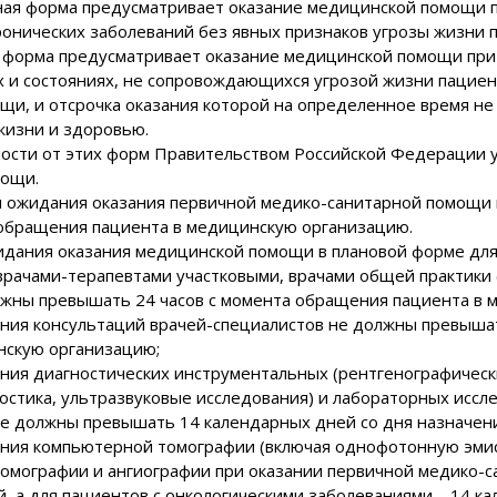
ая форма предусматривает оказание медицинской помощи пр
ронических заболеваний без явных признаков угрозы жизни 
 форма предусматривает оказание медицинской помощи при 
х и состояниях, не сопровождающихся угрозой жизни пацие
щи, и отсрочка оказания которой на определенное время не
жизни и здоровью.
мости от этих форм Правительством Российской Федерации 
мощи.
ки ожидания оказания первичной медико-санитарной помощи
обращения пациента в медицинскую организацию.
идания оказания медицинской помощи в плановой форме для
 врачами-терапевтами участковыми, врачами общей практики
лжны превышать 24 часов с момента обращения пациента в 
ения консультаций врачей-специалистов не должны превыша
нскую организацию;
ения диагностических инструментальных (рентгенографичес
ностика, ультразвуковые исследования) и лабораторных исс
е должны превышать 14 календарных дней со дня назначени
ения компьютерной томографии (включая однофотонную эми
томографии и ангиографии при оказании первичной медико-
, а для пациентов с онкологическими заболеваниями – 14 ка