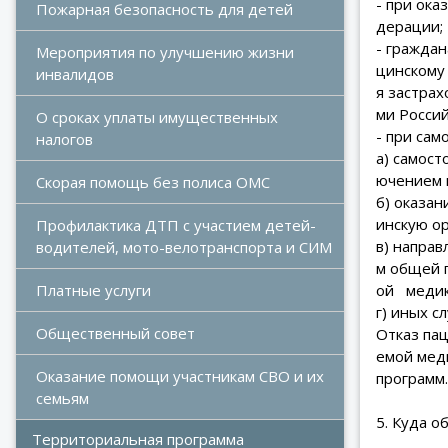
- при ока
Пожарная безопасность для детей
дерации;
- граждан
Мероприятия по улучшению жизни 
цинскому
инвалидов
я застра
ми Росси
О сроках уплаты имущественных 
- при сам
налогов
а) самост
ючением 
Скорая помощь без полиса ОМС
б) оказа
инскую о
Профилактика ДТП с участием детей-
в) направ
водителей, мото-велотранспорта и СИМ
м общей 
ой медик
Платные услуги
г) иных с
Общественный совет
Отказ па
емой мед
Оказание помощи участникам СВО и их 
программ.
семьям
5. Куда 
Территориальная программа 