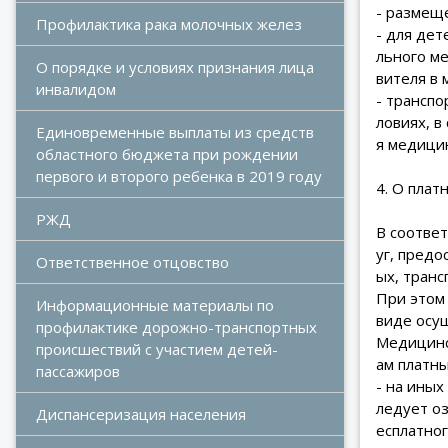
- размеще
Профилактика рака молочных желез
- для дет
льного ме
О порядке и условиях признания лица 
вителя в 
инвалидом
- трансп
ловиях, 
Единовременные выплаты из средств 
я медици
областного бюджета при рождении 
первого и второго ребенка в 2019 году
4. О плат
РЖД
В соотве
уг, предо
Ответственное отцовство
ых, тран
При этом
Информационные материалы по 
виде осу
профилактике дорожно-транспортных 
Медицинс
происшествий с участием детей-
ам платны
пассажиров
- на ины
ледует о
Диспансеризация населения
есплатно