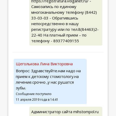
https://registratura.volganet.ru/ -
Самозапись по единому
многоканальному телефону (8442)
33-03-03 - Обратившись
непосредственно в нашу
регистратуру или по тел.8(84463)2-
22-40 На платный прием – по
телефону - 89377409155
Щеголькова Лина Викторовна
Вопрос: Здравствуйте.нам надо на
прием к детскому стомотологу.на
лечение.срочно ,у нас рушатся
зубы.
Сообщение поступило
11 апреля 2019 года в 14:41
Администратор сайта mihstompol.ru