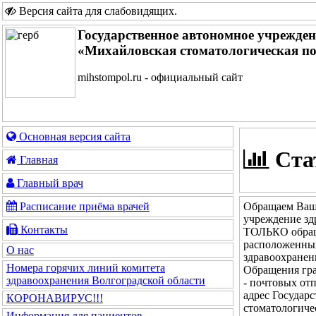
Версия сайта для слабовидящих
.
Государственное автономное учрежде
«Михайловская стоматологическая п
mihstompol.ru - официальный сайт
Основная версия сайта
Ста
Главная
Главный врач
Обращаем Ваше
Расписание приёма врачей
учреждение зд
Контакты
ТОЛЬКО обращ
расположенных
О нас
здравоохранен
Номера горячих линий комитета
Обращения гра
здравоохранения Волгоградской области
- почтовых от
адрес Государ
КОРОНАВИРУС!!!
стоматологиче
Информация для пациентов