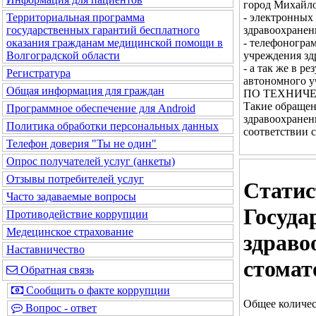
город Михайло
- электронных
Территориальная программа
здравоохранен
государственных гарантий бесплатного
- телефоногра
оказания гражданам медицинской помощи в
учреждения зд
Волгоградской области
- а так же в 
Регистратура
автономного у
Общая информация для граждан
ПО ТЕХНИЧЕ
Такие обращен
Программное обеспечение для Android
здравоохранен
Политика обработки персональных данных
соответствии 
Телефон доверия "Ты не один"
Опрос получателей услуг (анкеты)
Отзывы потребителей услуг
Статис
Часто задаваемые вопросы
Госуда
Противодействие коррупции
Медецинское страхование
здраво
Наставничество
стомат
Обратная связь
Сообщить о факте коррупции
Общее количес
Вопрос - ответ