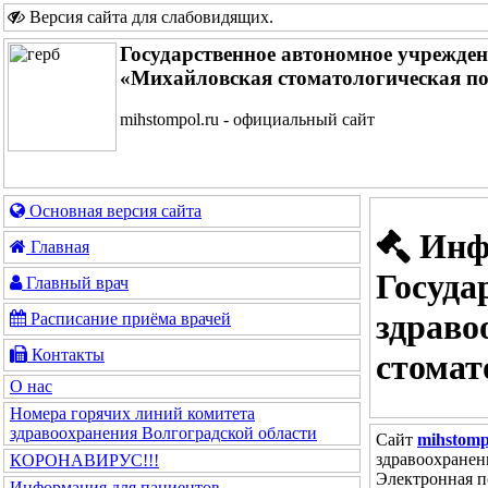
Версия сайта для слабовидящих
.
Государственное автономное учрежде
«Михайловская стоматологическая п
mihstompol.ru - официальный сайт
Основная версия сайта
Инфо
Главная
Госуда
Главный врач
здраво
Расписание приёма врачей
Контакты
стомат
О нас
Номера горячих линий комитета
здравоохранения Волгоградской области
Сайт
mihstomp
здравоохранен
КОРОНАВИРУС!!!
Электронная 
Информация для пациентов