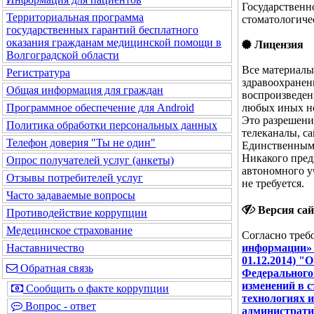
Государственн
Территориальная программа
стоматологиче
государственных гарантий бесплатного
оказания гражданам медицинской помощи в
Лицензия
Волгоградской области
Все материалы
Регистратура
здравоохранен
Общая информация для граждан
воспроизведен
любых иных но
Программное обеспечение для Android
Это разрешени
Политика обработки персональных данных
телеканалы, с
Телефон доверия "Ты не один"
Единственным 
Никакого пред
Опрос получателей услуг (анкеты)
автономного у
Отзывы потребителей услуг
не требуется.
Часто задаваемые вопросы
Версия сай
Противодействие коррупции
Медецинское страхование
Согласно тре
информации» Ф
Наставничество
01.12.2014) "
Обратная связь
Федерального 
изменений в 
Сообщить о факте коррупции
технологиях 
Вопрос - ответ
администрат