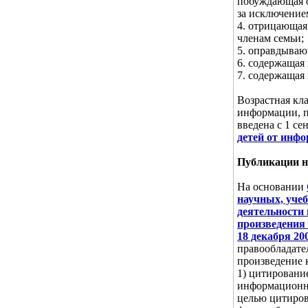
побуждающая о
за исключение
4. отрицающая
членам семьи;
5. оправдываю
6. содержащая
7. содержащая
Возрастная кл
информации, п
введена с 1 се
детей от инф
Публикации н
На основании
научных, уче
деятельности 
произведения
18 декабря 20
правообладате
произведение 
1) цитировани
информационны
целью цитиров