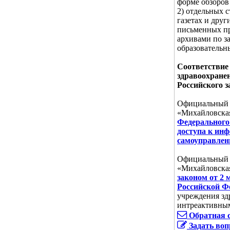
форме обзоров
2) отдельных 
газетах и дру
письменных пр
архивами по з
образовательн
Соответствие 
здравоохране
Российского з
Официальный с
«Михайловская
Федерального 
доступа к инф
самоуправлен
Официальный с
«Михайловская
законом от 2 
Российской Ф
учреждения зд
интреактивны
Обратная 
Задать воп