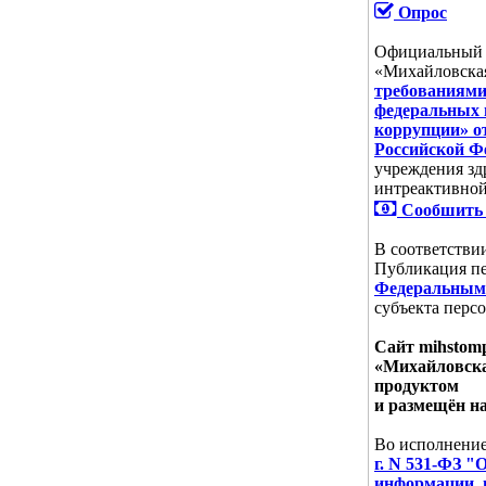
Опрос
Официальный с
«Михайловская
требованиями
федеральных 
коррупции» от
Российской Ф
учреждения зд
интреактивно
Сообшить 
В соответстви
Публикация пе
Федеральным 
субъекта перс
Сайт mihstom
«Михайловска
продуктом
и размещён н
Во исполнени
г. N 531-ФЗ "
информации, 