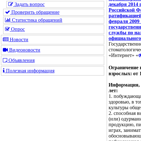
декабря 2014 
Задать вопрос
Российской Ф
Проверить обращение
ратификацией
Статистика обращений
февраля 2009 
государствен
Опрос
службы по над
официального
Новости
Государственн
стоматологиче
Видеоновости
«Интернет» «
Объявления
Ограничение 
Полезная информация
взрослых: от 
Информация, з
лет:
1. побуждающа
здоровью, в т
культуры обще
2. способная в
(или) одурман
продукцию, пи
играх, занима
обосновывающа