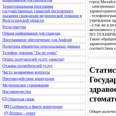
город Михайло
- электронных
Территориальная программа
здравоохранен
государственных гарантий бесплатного
- телефоногра
оказания гражданам медицинской помощи в
учреждения зд
Волгоградской области
- а так же в 
Регистратура
автономного у
Общая информация для граждан
ПО ТЕХНИЧЕ
Такие обращен
Программное обеспечение для Android
здравоохранен
Политика обработки персональных данных
соответствии 
Телефон доверия "Ты не один"
Опрос получателей услуг (анкеты)
Отзывы потребителей услуг
Статис
Часто задаваемые вопросы
Госуда
Противодействие коррупции
Медецинское страхование
здраво
Наставничество
стомат
Обратная связь
Сообщить о факте коррупции
Общее количес
Вопрос - ответ