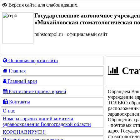
Версия сайта для слабовидящих
.
Государственное автономное учрежде
«Михайловская стоматологическая п
mihstompol.ru - официальный сайт
Основная версия сайта
Ста
Главная
Главный врач
Обращаем Ваше
Расписание приёма врачей
учреждение зд
Контакты
ТОЛЬКО обращ
расположенных
О нас
здравоохранен
Номера горячих линий комитета
Обращения гра
здравоохранения Волгоградской области
- почтовых от
адрес Государ
КОРОНАВИРУС!!!
стоматологиче
Информация для пациентов