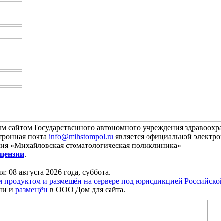
м сайтом Государственного автономного учреждения здравоох
тронная почта
info@mihstompol.ru
является официальной электро
ния «Михайловская стоматологическая поликлиника»
цензии
.
я: 08 августа 2026 года, суббота.
м продуктом и размещён на сервере под юрисдикцией Российск
ни и
размещён
в ООО Дом для сайта.