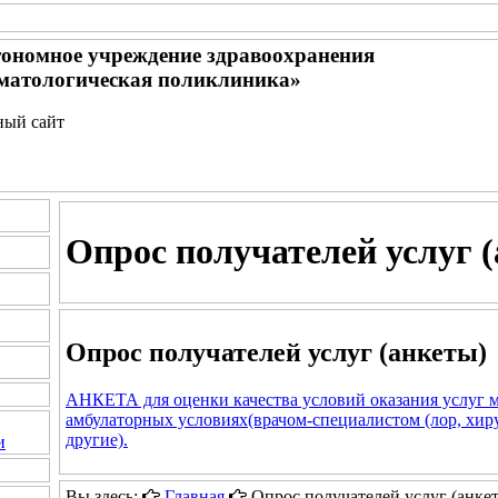
тономное учреждение здравоохранения
матологическая поликлиника»
ный сайт
Опрос получателей услуг 
Опрос получателей услуг (анкеты)
АНКЕТА для оценки качества условий оказания услуг 
амбулаторных условиях(врачом-специалистом (лор, хирур
другие).
и
Вы здесь:
Главная
Опрос получателей услуг (анке