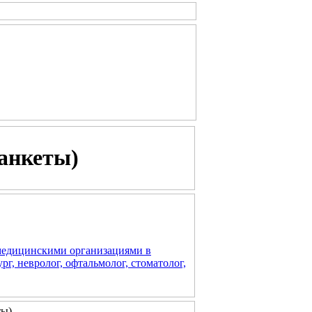
(анкеты)
медицинскими организациями в
г, невролог, офтальмолог, стоматолог,
ты)