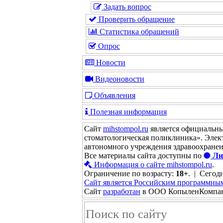
Задать вопрос
Проверить обращение
Статистика обращений
Опрос
Новости
Видеоновости
Объявления
Полезная информация
Сайт
mihstompol.ru
является официальны
стоматологическая поликлиника». Элек
автономного учреждения здравоохране
Все материалы сайта доступны по
Ли
Информация о сайте mihstompol.ru
.
Ограничение по возрасту:
18+
. | Сегодн
Сайт является Российским программны
Сайт
разработан
в ООО КопыленКомпа