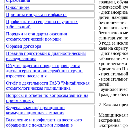
страхования
граждан, обуч
физической ку
Онколикбез
- диспансериз
Причины инсульта и инфаркта
детей, находящ
Профилактика сердечно-сосудистых
без попечения
заболеваний
(попечительст
бесплатно в м
Порядки и стандарты оказания
санитарную по
стоматологической помощи
3 года за иск
Образец договора
кала на скрыту
- диспансерно
Правила подготовки к диагностическим
заболеваниями
исследованиям
хроническими 
Об утверждении порядка проведения
Кроме того Пр
диспансеризации определённых групп
- пренатально
взрослого населения
- неонатально
Отчёт о деятельности ГАУЗ "Михайлоская
детей;
стоматологическая поликлиника"
- аудиологиче
Граждане обес
Вопросы и ответы по вопросам записи на
приём к врачу
2. Каковы пре
Федеральная информационно
коммуникационная кампания
Медицинская п
Выявление и профилактика жестокого
экстренная.
обращения с пожилыми людьми в
Экстренная фо