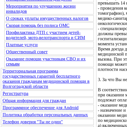
превышать 14 
Мероприятия по улучшению жизни
- проведения
инвалидов
томографию), 
медико-санита
О сроках уплаты имущественных налогов
онкологически
Скорая помощь без полиса ОМС
- специализир
Профилактика ДТП с участием детей-
должны превыш
водителей, мото-велотранспорта и СИМ
госпитализаци
момента устан
Платные услуги
Время доезда 
Общественный совет
медицинской п
Оказание помощи участникам СВО и их
вызова. При э
семьям
помощи может 
плотности нас
Территориальная программа
государственных гарантий бесплатного
3. За что Вы 
оказания гражданам медицинской помощи в
Волгоградской области
В соответстви
Регистратура
при оказании 
подлежат оплат
Общая информация для граждан
- оказание мед
Программное обеспечение для Android
- назначение 
Политика обработки персональных данных
оказании меди
по медицински
Телефон доверия "Ты не один"
а) включенных