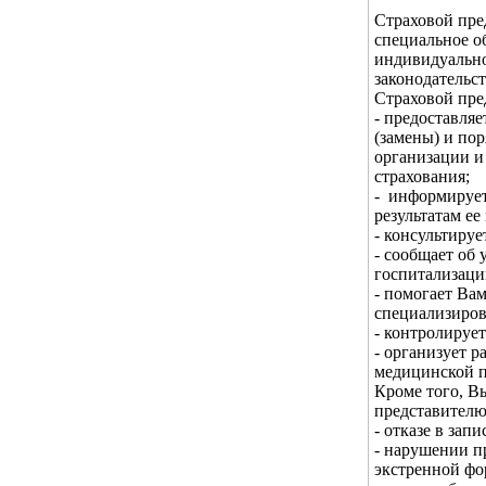
Страховой пре
специальное о
индивидуально
законодательс
Страховой пре
- предоставля
(замены) и по
организации и
страхования;
- информирует
результатам ее
- консультиру
- сообщает об
госпитализаци
- помогает Ва
специализиро
- контролируе
- организует р
медицинской 
Кроме того, В
представителю
- отказе в зап
- нарушении п
экстренной фо