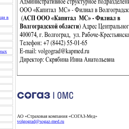
щи в
нных
АО «Страховая компания «СОГАЗ-Мед»
volgograd@sogaz-med.ru