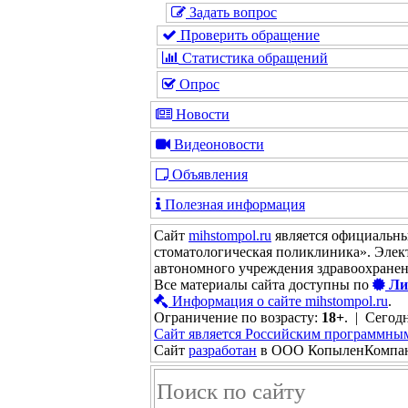
Задать вопрос
Проверить обращение
Статистика обращений
Опрос
Новости
Видеоновости
Объявления
Полезная информация
Сайт
mihstompol.ru
является официальны
стоматологическая поликлиника». Элек
автономного учреждения здравоохране
Все материалы сайта доступны по
Ли
Информация о сайте mihstompol.ru
.
Ограничение по возрасту:
18+
. | Сегодн
Сайт является Российским программны
Сайт
разработан
в ООО КопыленКомпа