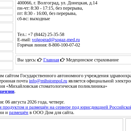
400066, г. Волгоград, ул. Донецкая, д.14
пн-чт: 8:30 - 17:15, без перерыва,
пт: 8:30 - 16:00, без перерыва,
сб-вс: выходные
Тел.: +7 (8442) 25-35-58
E-mail:
volgograd@sogaz-med.ru
Горячая линия: 8-800-100-07-02
Вы здесь:
Главная
Медецинское страхование
м сайтом Государственного автономного учреждения здравоох
тронная почта
info@mihstompol.ru
является официальной электро
ния «Михайловская стоматологическая поликлиника»
цензии
.
я: 06 августа 2026 года, четверг.
м продуктом и размещён на сервере под юрисдикцией Российск
ни и
размещён
в ООО Дом для сайта.